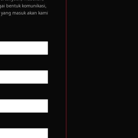
gai bentuk komunikasi,
n yang masuk akan kami