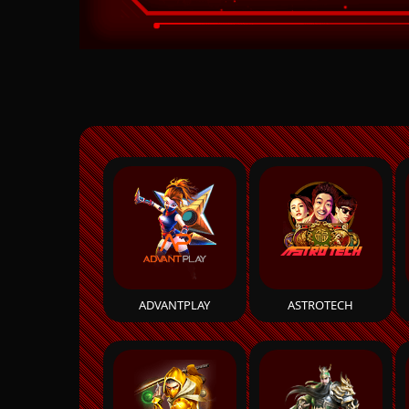
ADVANTPLAY
ASTROTECH