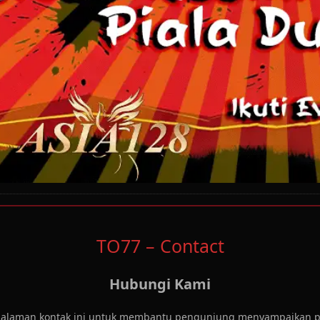
TO77 – Contact
Hubungi Kami
alaman kontak ini untuk membantu pengunjung menyampaikan p