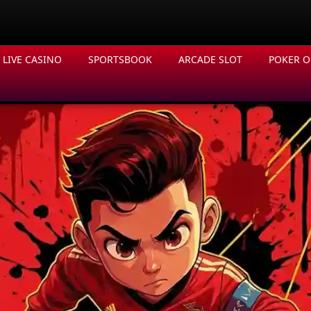
LIVE CASINO
SPORTSBOOK
ARCADE SLOT
POKER O