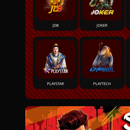
JDB
JOKER
PLAYSTAR
PLAYTECH