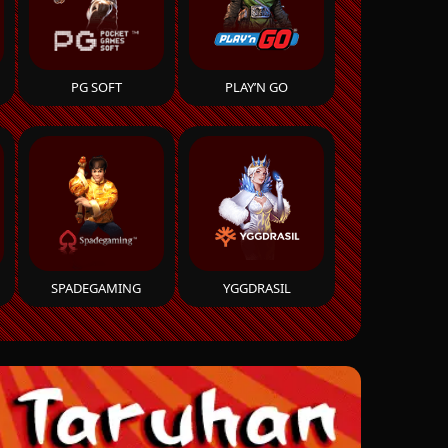
PG SOFT
PLAY’N GO
SPADEGAMING
YGGDRASIL