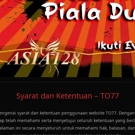
Syarat dan Ketentuan – TO77
 mengenai syarat dan ketentuan penggunaan website TO77. Den
ap telah memahami serta menyetujui seluruh ketentuan yang ber
aman ini secara menyeluruh untuk memahami hak, batasan, da