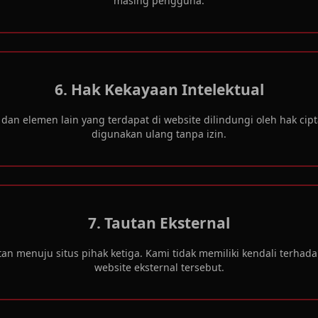
masing pengguna.
6. Hak Kekayaan Intelektual
 dan elemen lain yang terdapat di website dilindungi oleh hak cip
digunakan ulang tanpa izin.
7. Tautan Eksternal
n menuju situs pihak ketiga. Kami tidak memiliki kendali terhada
website eksternal tersebut.