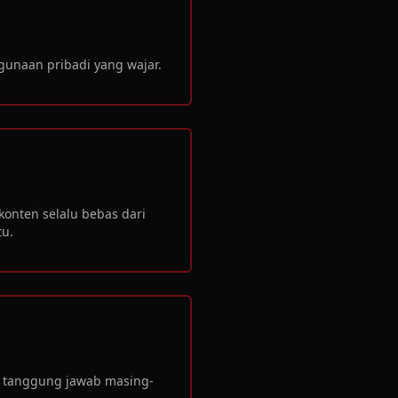
gunaan pribadi yang wajar.
onten selalu bebas dari
tu.
i tanggung jawab masing-