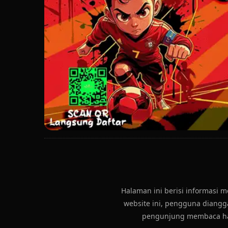
Halaman ini berisi informasi
website ini, pengguna diangg
pengunjung membaca hal