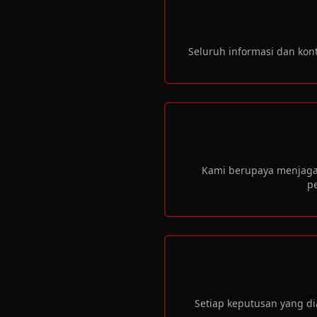
Seluruh informasi dan kon
Kami berupaya menjaga 
pe
Setiap keputusan yang d