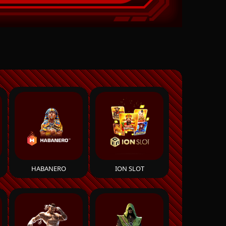
HABANERO
ION SLOT