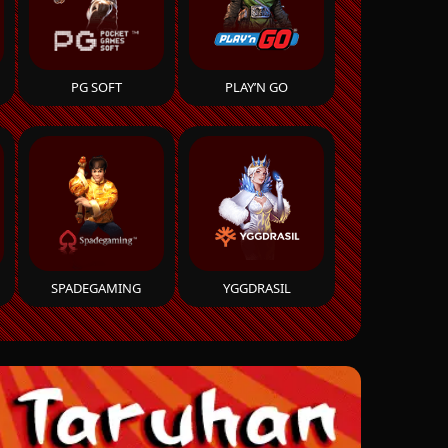
PG SOFT
PLAY’N GO
SPADEGAMING
YGGDRASIL