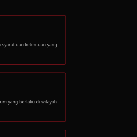
h syarat dan ketentuan yang
um yang berlaku di wilayah